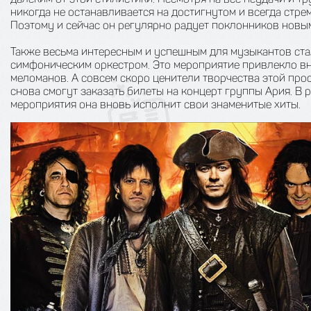
никогда не останавливается на достигнутом и всегда стре
Поэтому и сейчас он регулярно радует поклонников новы
Также весьма интересным и успешным для музыкантов ста
симфоническим оркестром. Это мероприятие привлекло в
меломанов. А совсем скоро ценители творчества этой пр
снова смогут заказать билеты на концерт группы Ария. В 
мероприятия она вновь исполнит свои знаменитые хиты.